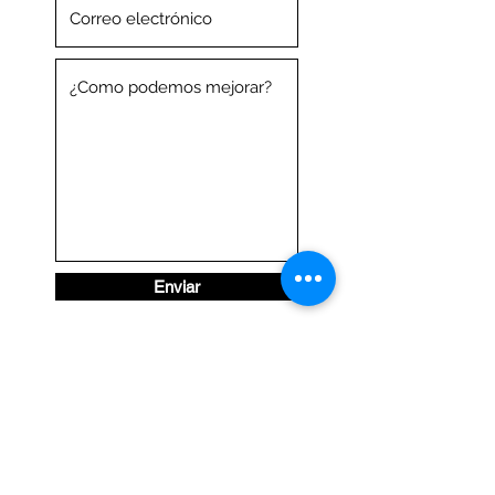
Enviar
AstragaloClub