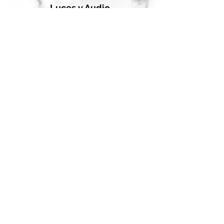
Luces y Audio
Cada restaurante ofrece su propia versión de esta
receta, pero estamos seguros que la nuestra es la
mejor, siempre preparada a la perfección. Solo o en
compañía, disfrutarás de cada bocado de este plato
tan especial.
Fotógrafo y Vídeo
Cada restaurante ofrece su propia versión de esta
receta, pero estamos seguros que la nuestra es la
mejor, siempre preparada a la perfección. Solo o en
compañía, disfrutarás de cada bocado de este plato
tan especial.