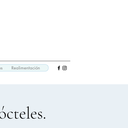
os
Realimentación
ócteles.