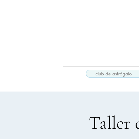
club de astrágalo
Taller 