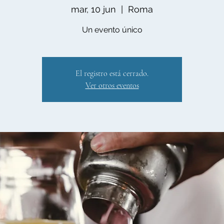
mar, 10 jun
  |  
Roma
Un evento único
El registro está cerrado.
Ver otros eventos